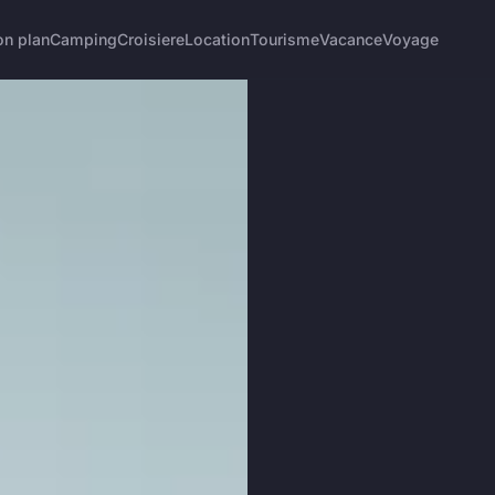
on plan
Camping
Croisiere
Location
Tourisme
Vacance
Voyage